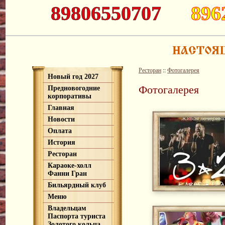
89806550707
896
Ресторан
::
Фотогалерея
Новый год 2027
Фотогалерея
Предновогодние
корпоративы
Главная
Новости
Оплата
История
Ресторан
Караоке-холл
Фанни Гран
Бильярдный клуб
Меню
Владельцам
Паспорта туриста
Золотого кольца