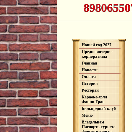
89806550
Новый год 2027
Предновогодние
корпоративы
Главная
Новости
Оплата
История
Ресторан
Караоке-холл
Фанни Гран
Бильярдный клуб
Меню
Владельцам
Паспорта туриста
Золотого кольца