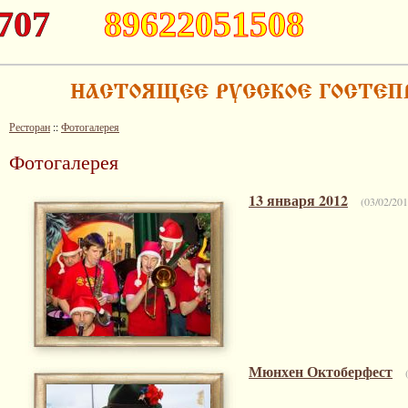
707
89622051508
Ресторан
::
Фотогалерея
Фотогалерея
13 января 2012
(03/02/201
Мюнхен Октоберфест