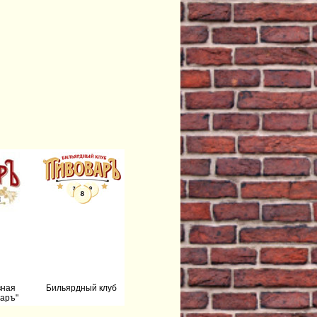
вная
Бильярдный клуб
аръ"