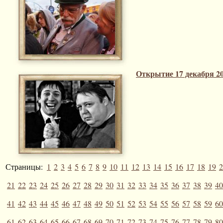
Открытие 17 декабря 2
Страницы:
1
2
3
4
5
6
7
8
9
10
11
12
13
14
15
16
17
18
19
2
21
22
23
24
25
26
27
28
29
30
31
32
33
34
35
36
37
38
39
40
41
42
43
44
45
46
47
48
49
50
51
52
53
54
55
56
57
58
59
60
61
62
63
64
65
66
67
68
69
70
71
72
73
74
75
76
77
78
79
80