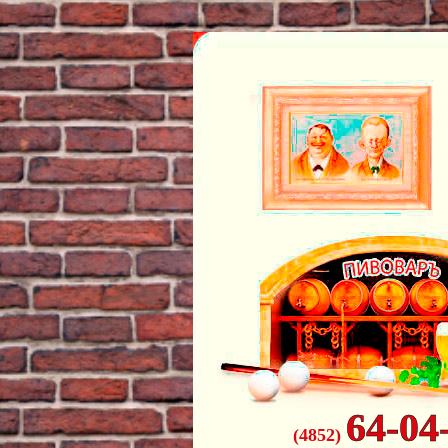
64-04
(4852)