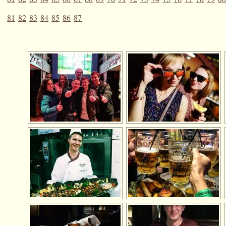
81
82
83
84
85
86
87