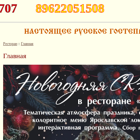
707
89622051508
Ресторан
::
Главная
Главная