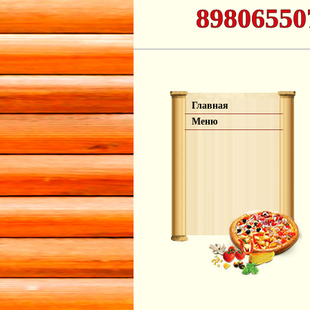
89806550
Главная
Меню