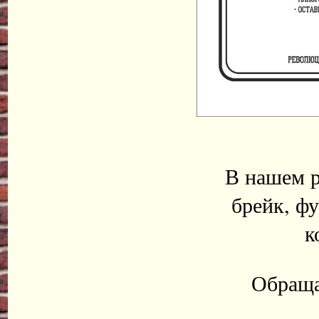
В нашем р
брейк, ф
к
Обраща