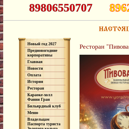
89806550707
896
Новый год 2027
Ресторан "Пивова
Предновогодние
корпоративы
Главная
Новости
Оплата
История
Ресторан
Караоке-холл
Фанни Гран
Бильярдный клуб
Меню
Владельцам
Паспорта туриста
Золотого кольца