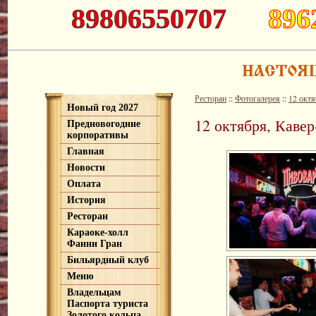
89806550707
896
Ресторан
::
Фотогалерея
::
12 октя
Новый год 2027
12 октября, Кавер
Предновогодние
корпоративы
Главная
Новости
Оплата
История
Ресторан
Караоке-холл
Фанни Гран
Бильярдный клуб
Меню
Владельцам
Паспорта туриста
Золотого кольца