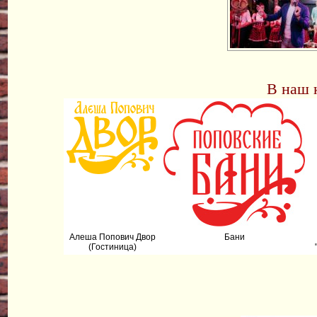
В наш 
Алеша Попович Двор
Бани
(Гостиница)