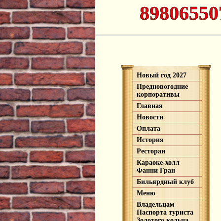
89806550
Новый год 2027
Предновогодние
корпоративы
Главная
Новости
Оплата
История
Ресторан
Караоке-холл
Фанни Гран
Бильярдный клуб
Меню
Владельцам
Паспорта туриста
Золотого кольца