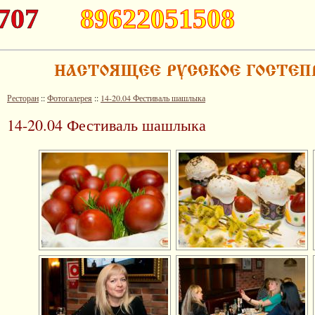
707
89622051508
Ресторан
::
Фотогалерея
::
14-20.04 Фестиваль шашлыка
14-20.04 Фестиваль шашлыка