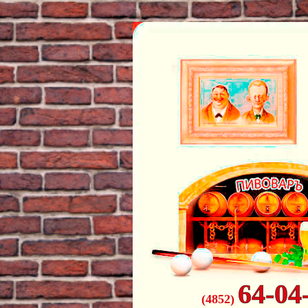
64-04
(4852)