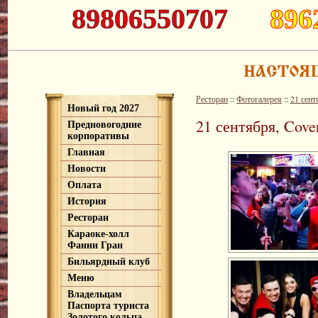
89806550707
896
Ресторан
::
Фотогалерея
::
21 сент
Новый год 2027
21 сентября, Cove
Предновогодние
корпоративы
Главная
Новости
Оплата
История
Ресторан
Караоке-холл
Фанни Гран
Бильярдный клуб
Меню
Владельцам
Паспорта туриста
Золотого кольца