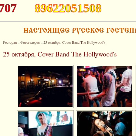
707
89622051508
Ресторан
::
Фотогалерея
::
25 октября, Cover Band The Hollywood's
25 октября, Cover Band The Hollywood's