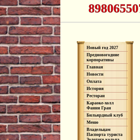
89806550
Новый год 2027
Предновогодние
корпоративы
Главная
Новости
Оплата
История
Ресторан
Караоке-холл
Фанни Гран
Бильярдный клуб
Меню
Владельцам
Паспорта туриста
Золотого кольца