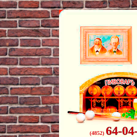
64-04
(4852)