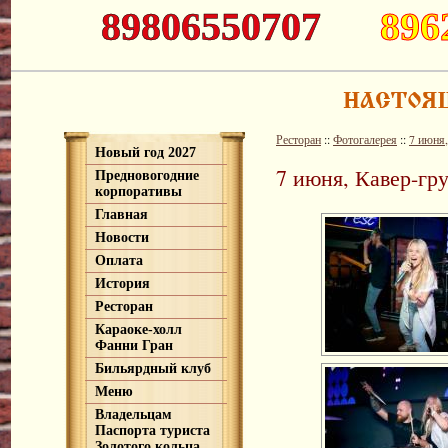
89806550707
896
Ресторан
::
Фотогалерея
::
7 июня
Новый год 2027
7 июня, Кавер-г
Предновогодние
корпоративы
Главная
Новости
Оплата
История
Ресторан
Караоке-холл
Фанни Гран
Бильярдный клуб
Меню
Владельцам
Паспорта туриста
Золотого кольца