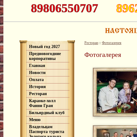
89806550707
896
Ресторан
::
Фотогалерея
Новый год 2027
Фотогалерея
Предновогодние
корпоративы
Главная
Новости
Оплата
История
Ресторан
Караоке-холл
Фанни Гран
Бильярдный клуб
Меню
Владельцам
Паспорта туриста
Золотого кольца