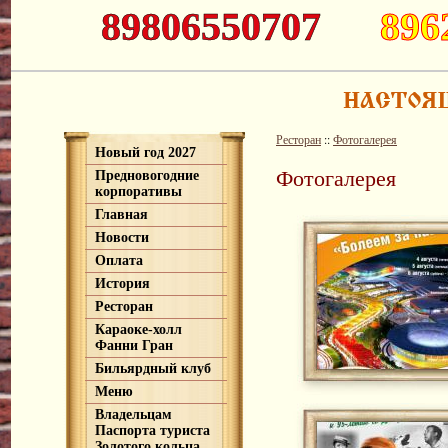
89806550707
896
Ресторан
::
Фотогалерея
Новый год 2027
Фотогалерея
Предновогодние
корпоративы
Главная
Новости
Оплата
История
Ресторан
Караоке-холл
Фанни Гран
Бильярдный клуб
Меню
Владельцам
Паспорта туриста
Золотого кольца