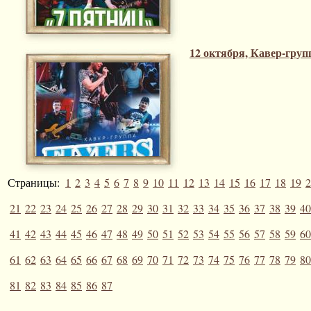
12 октября, Кавер-групп
Страницы:
1
2
3
4
5
6
7
8
9
10
11
12
13
14
15
16
17
18
19
2
21
22
23
24
25
26
27
28
29
30
31
32
33
34
35
36
37
38
39
40
41
42
43
44
45
46
47
48
49
50
51
52
53
54
55
56
57
58
59
60
61
62
63
64
65
66
67
68
69
70
71
72
73
74
75
76
77
78
79
80
81
82
83
84
85
86
87