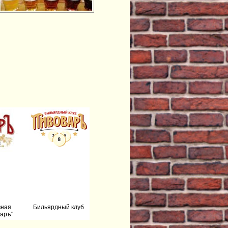
вная
Бильярдный клуб
аръ"