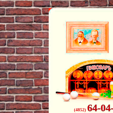
64-04
(4852)