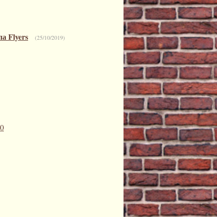
а Flyers
(25/10/2019)
0