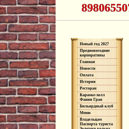
89806550
Новый год 2027
Предновогодние
корпоративы
Главная
Новости
Оплата
История
Ресторан
Караоке-холл
Фанни Гран
Бильярдный клуб
Меню
Владельцам
Паспорта туриста
Золотого кольца