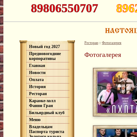
89806550707
896
Ресторан
::
Фотогалерея
Новый год 2027
Фотогалерея
Предновогодние
корпоративы
Главная
Новости
Оплата
История
Ресторан
Караоке-холл
Фанни Гран
Бильярдный клуб
Меню
Владельцам
Паспорта туриста
Золотого кольца