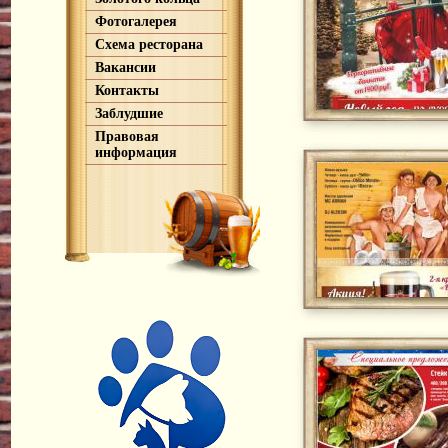
Фотогалерея
Схема ресторана
Вакансии
Контакты
Заблудшие
Правовая
информация